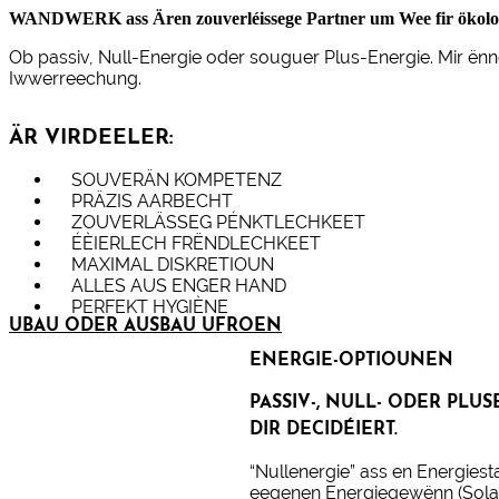
WANDWERK ass Ären zouverléissege Partner um Wee fir ökologe
Ob passiv, Null-Energie oder souguer Plus-Energie. Mir ën
Iwwerreechung.
ÄR VIRDEELER:
SOUVERÄN KOMPETENZ
PRÄZIS AARBECHT
ZOUVERLÄSSEG PÉNKTLECHKEET
ÉÈIERLECH FRËNDLECHKEET
MAXIMAL DISKRETIOUN
ALLES AUS ENGER HAND
PERFEKT HYGIÈNE
UBAU ODER AUSBAU UFROEN
ENERGIE-OPTIOUNEN
PASSIV-, NULL- ODER PLUS
DIR DECIDÉIERT.
“Nullenergie” ass en Energies
eegenen Energiegewënn (Solar