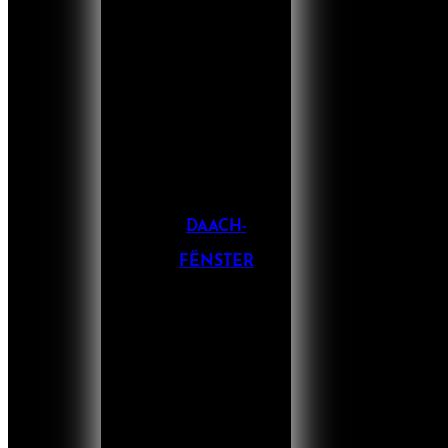
DAACH-
FËNSTER