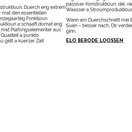
passiver Konstruktioun, déi, 
struktioun. Duerch eng extrem
Waasser a Stroumproduktioun 
 mat den essentiellen
 eenzegaarteg Fonktioun
Wann am Duerchschnëtt méi Ene
uktioun a schaaft domat eng
Suen – besser nach, Dir verdé
e mat Plafongselementer aus
ginn.
 Qualitéit a punkto
 gëtt a kuerzer Zäit
ELO BERODE LOOSSEN