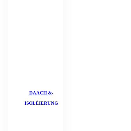
DAACH &-
ISOLÉIERUNG