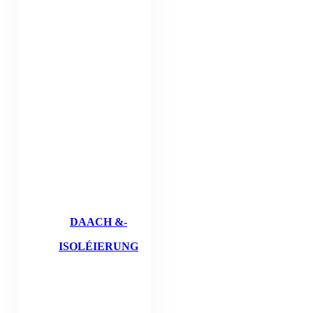
DAACH &-
ISOLÉIERUNG