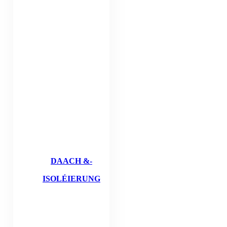
DAACH &-
ISOLÉIERUNG