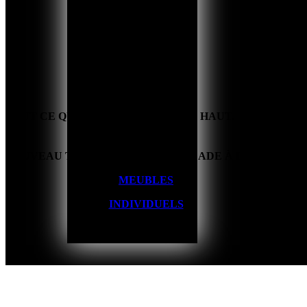
Home
/
Nouveau toit + façade Fischbach
TOUT CE QUI EST BON VIENT D'EN HAUT.
NOUVEAU TOIT EN TUILES ET FAÇADE À FISCHBACH
MEUBLES
INDIVIDUELS